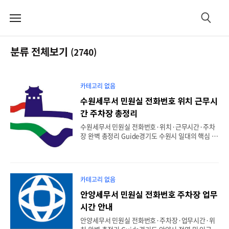
메
검
뉴
색
분류 전체보기
(2740)
카테고리 없음
수원세무서 민원실 전화번호 위치 근무시
간 주차장 총정리
수원세무서 민원실 전화번호·위치·근무시간·주차
장 완벽 총정리 Guide경기도 수원시 일대의 핵심 국
세 행정과 세무 민원을 총괄하는 수원세무서는 경기
남부 권역에서 가장 유동 인구와 사업자 수가 많은
관공서 중 하나입니다. 특히 신규 사업자등록 신청
및 정정, 국세 증명서 발급, 부가가치세 및 종합소득
카테고리 없음
세 신고 기간에는 청사 내부와 민원실이 발 디딜 틈
없이 혼잡해집니다. 본 포스팅에서는 독자 여러분이
안양세무서 민원실 전화번호 주차장 업무
현장에서 겪을 수 있는 대기 시간을 획기적으로 줄이
시간 안내
고, 신속하고 원활하게 업무를 처리할 수 있도록 민
원실 직통 전화번호, 영업시간, 정확한 위치, 대중교
안양세무서 민원실 전화번호·주차장·업무시간·위
통 노선 및 주차장 이용 정보까지 엄선된 실무 데이