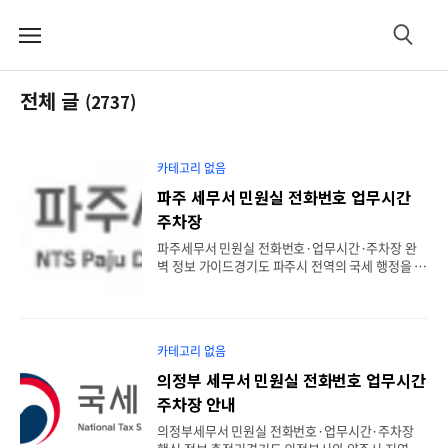
메
검
뉴
색
전체 글
(2737)
카테고리 없음
파주 세무서 민원실 전화번호 업무시간
주차장
파주세무서 민원실 전화번호·업무시간·주차장 완
벽 정보 가이드경기도 파주시 전역의 국세 행정을 담
당하는 파주세무서는 지역 납세자들의 사업자등록,
부가가치세 및 소득세 신고, 다양한 세무 증명서 발
급을 처리하는 핵심 공공기관입니다. 운정신도시의
지속적인 성장과 관내 기업체 증가로 인해 방문 민원
카테고리 없음
인이 꾸준히 늘어나는 추세입니다. 세무서 업무는 방
문 전 운영 시간과 구비 서류, 그리고 주차장 현황을
의정부 세무서 민원실 전화번호 업무시간
정확히 파악하지 않으면 예상보다 큰 시간 낭비가 발
주차장 안내
생할 수 있습니다. 파주세무서 민원실의 직통 전화번
호부터 업무시간, 주차 정보 및 대기 시간을 줄이는
의정부세무서 민원실 전화번호·업무시간·주차장
유용한 팁까지 한눈에 확인하실 수 있도록 정밀하게